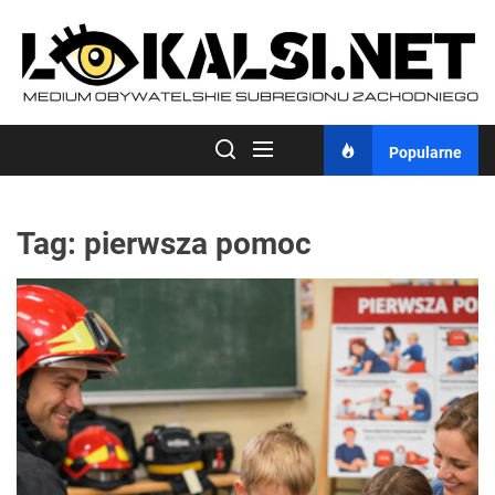
Skip
to
the
content
Popularne
Tag:
pierwsza pomoc