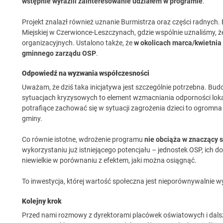
wstępnie wyrazili zainteresowanie udziałem w programie
.
Projekt znalazł również uznanie Burmistrza oraz części radnyc
Miejskiej w Czerwionce-Leszczynach, gdzie wspólnie uznaliśmy, 
organizacyjnych. Ustalono także, że
w okolicach marca/kwietnia
gminnego zarządu OSP
.
Odpowiedź na wyzwania współczesności
Uważam, że dziś taka inicjatywa jest szczególnie potrzebna. Bu
sytuacjach kryzysowych to element wzmacniania odporności lok
potrafiące zachować się w sytuacji zagrożenia dzieci to ogromna w
gminy.
Co równie istotne, wdrożenie programu
nie obciąża w znaczący 
wykorzystaniu już istniejącego potencjału – jednostek OSP, ich 
niewielkie w porównaniu z efektem, jaki można osiągnąć.
To inwestycja, której wartość społeczna jest nieporównywalnie w
Kolejny krok
Przed nami rozmowy z dyrektorami placówek oświatowych i dals