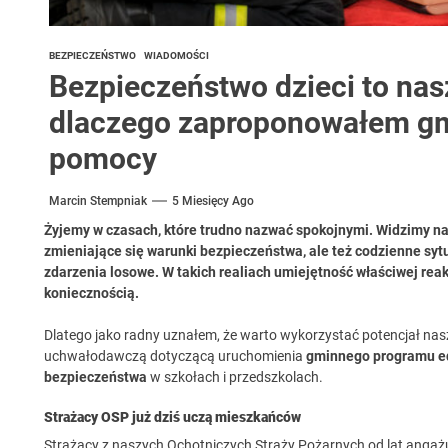
BEZPIECZEŃSTWO
WIADOMOŚCI
Bezpieczeństwo dzieci to na
dlaczego zaproponowałem gm
pomocy
Marcin Stempniak
5 Miesięcy Ago
Żyjemy w czasach, które trudno nazwać spokojnymi. Widzimy n
zmieniające się warunki bezpieczeństwa, ale też codzienne syt
zdarzenia losowe. W takich realiach umiejętność właściwej reakc
koniecznością.
Dlatego jako radny uznałem, że warto wykorzystać potencjał nas
uchwałodawczą dotyczącą uruchomienia
gminnego programu ed
bezpieczeństwa
w szkołach i przedszkolach.
Strażacy OSP już dziś uczą mieszkańców
Strażacy z naszych Ochotniczych Straży Pożarnych od lat angażu