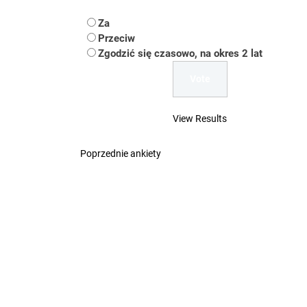
Koper – część 2.
Za
Koper
Przeciw
Zgodzić się czasowo, na okres 2 lat
Uwaga Dębieńsko –
Ilu mieszkańców m
View Results
Dość komentowania
Poprzednie ankiety