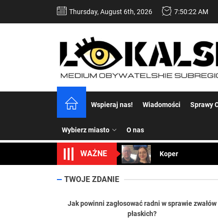
Skip
Thursday, August 6th, 2026
7:50:24 AM
to
the
content
Dość komentowania
Wspieraj nas!
Wiadomości
Sprawy C
Koper – część 2.
Wybierz miasto
O nas
Koper
WAŻNE
Uwaga Dębieńsko –
Ilu mieszkańców m
TWOJE ZDANIE
Dość komentowania
Jak powinni zagłosować radni w sprawie zwałów
płaskich?