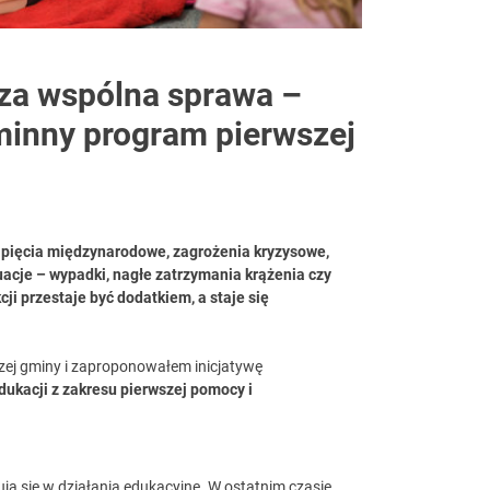
sza wspólna sprawa –
inny program pierwszej
apięcia międzynarodowe, zagrożenia kryzysowe,
uacje – wypadki, nagłe zatrzymania krążenia czy
ji przestaje być dodatkiem, a staje się
zej gminy i zaproponowałem inicjatywę
ukacji z zakresu pierwszej pomocy i
ją się w działania edukacyjne. W ostatnim czasie