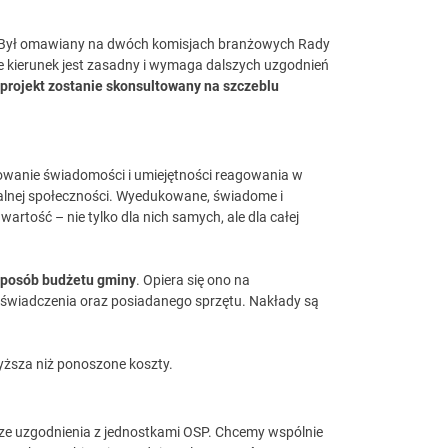
h. Był omawiany na dwóch komisjach branżowych Rady
że kierunek jest zasadny i wymaga dalszych uzgodnień
 projekt zostanie skonsultowany na szczeblu
dowanie świadomości i umiejętności reagowania w
alnej społeczności. Wyedukowane, świadome i
artość – nie tylko dla nich samych, ale dla całej
sposób budżetu gminy
. Opiera się ono na
doświadczenia oraz posiadanego sprzętu. Nakłady są
yższa niż ponoszone koszty.
ze uzgodnienia z jednostkami OSP. Chcemy wspólnie