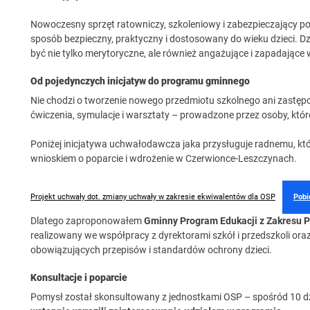
Nowoczesny sprzęt ratowniczy, szkoleniowy i zabezpieczający 
sposób bezpieczny, praktyczny i dostosowany do wieku dzieci. Dz
być nie tylko merytoryczne, ale również angażujące i zapadające
Od pojedynczych inicjatyw do programu gminnego
Nie chodzi o tworzenie nowego przedmiotu szkolnego ani zastępo
ćwiczenia, symulacje i warsztaty – prowadzone przez osoby, które 
Poniżej inicjatywa uchwałodawcza jaka przysługuje radnemu, któr
wnioskiem o poparcie i wdrożenie w Czerwionce-Leszczynach.
Projekt uchwały dot. zmiany uchwały w zakresie ekwiwalentów dla OSP
Pobi
Dlatego zaproponowałem
Gminny Program Edukacji z Zakresu P
realizowany we współpracy z dyrektorami szkół i przedszkoli or
obowiązujących przepisów i standardów ochrony dzieci.
Konsultacje i poparcie
Pomysł został skonsultowany z jednostkami OSP – spośród 10 dz