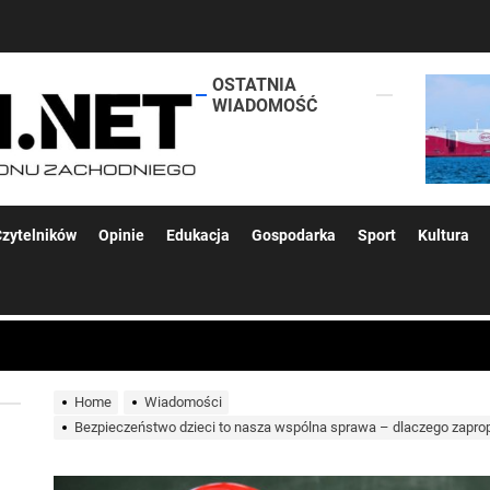
OSTATNIA
lokalsi.net
WIADOMOŚĆ
 kolejnych afer w ochronie zdrowia — czas zacząć mówić o rozwiązan
zytelników
Opinie
Edukacja
Gospodarka
Sport
Kultura
 woda nieprzydatna do spożycia!!!
a Rybnik?
Home
Wiadomości
Bezpieczeństwo dzieci to nasza wspólna sprawa – dlaczego zap
 kolejnych afer w ochronie zdrowia — czas zacząć mówić o rozwiązan