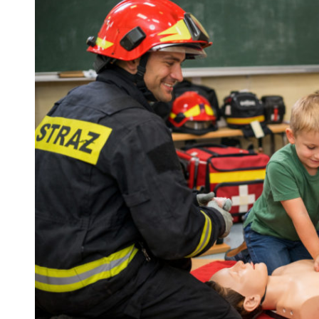
 woda nieprzydatna do spożycia!!!
a Rybnik?
 kolejnych afer w ochronie zdrowia — czas zacząć mówić o rozwiązan