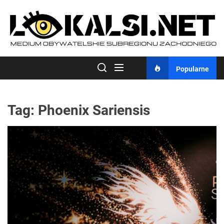
Skip
to
the
content
Popularne
Tag:
Phoenix Sariensis