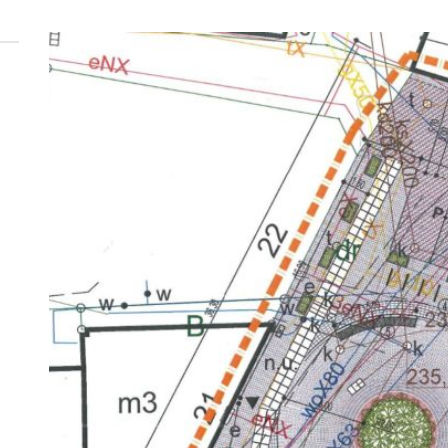
 woda nieprzydatna do spożycia!!!
a Rybnik?
 kolejnych afer w ochronie zdrowia — czas zacząć mówić o rozwiązan