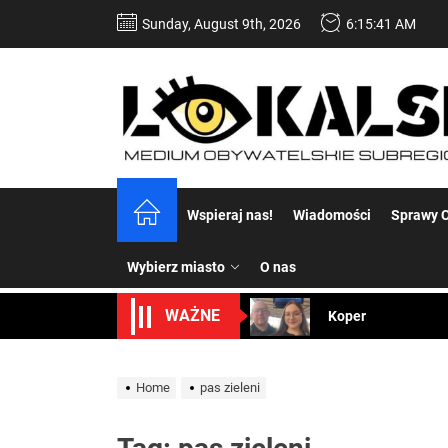
Skip
Sunday, August 9th, 2026
6:15:41 AM
to
the
content
Dość komentowania
Wspieraj nas!
Wiadomości
Sprawy C
Koper – część 2.
Wybierz miasto
O nas
Koper
WAŻNE
Uwaga Dębieńsko –
Home
pas zieleni
Ilu mieszkańców m
Dość komentowania