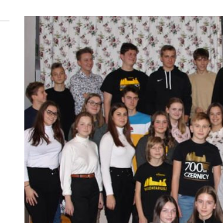
 woda nieprzydatna do spożycia!!!
a Rybnik?
 kolejnych afer w ochronie zdrowia — czas zacząć mówić o rozwiązan