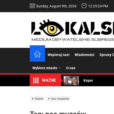
Skip
Sunday, August 9th, 2026
12:25:24 PM
to
the
content
Dość komentowania
Wspieraj nas!
Wiadomości
Sprawy C
Koper – część 2.
Wybierz miasto
O nas
Koper
WAŻNE
Uwaga Dębieńsko –
Ilu mieszkańców m
Home
noc muzeów
Dość komentowania