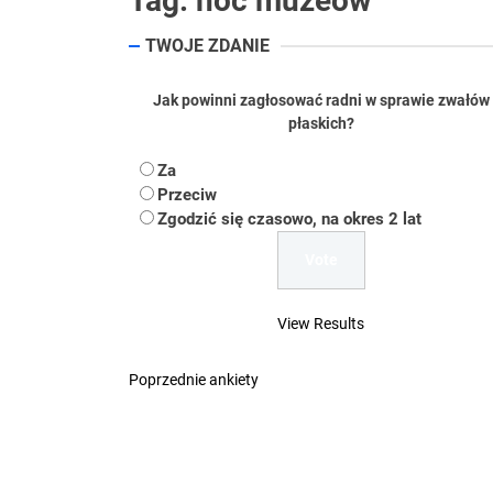
Tag:
noc muzeów
Koper – część 2.
TWOJE ZDANIE
Koper
Jak powinni zagłosować radni w sprawie zwałów
płaskich?
Uwaga Dębieńsko –
Za
Ilu mieszkańców m
Przeciw
Zgodzić się czasowo, na okres 2 lat
Dość komentowania
View Results
Poprzednie ankiety