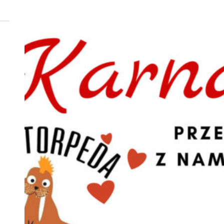
 woda nieprzydatna do spożycia!!!
a Rybnik?
 kolejnych afer w ochronie zdrowia — czas zacząć mówić o rozwiązan