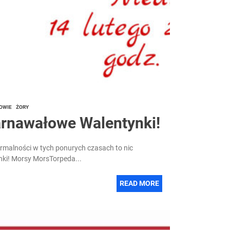
OWIE
ŻORY
arnawałowe Walentynki!
normalności w tych ponurych czasach to nic
ki! Morsy MorsTorpeda...
READ MORE