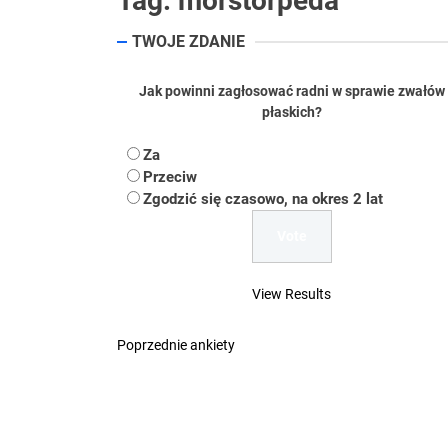
Tag:
morstorpeda
Koper – część 2.
TWOJE ZDANIE
Koper
Jak powinni zagłosować radni w sprawie zwałów
Uwaga Dębieńsko –
płaskich?
Ilu mieszkańców m
Za
Przeciw
Dość komentowania
Zgodzić się czasowo, na okres 2 lat
View Results
Poprzednie ankiety