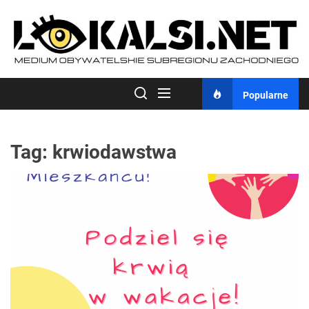
Skip
to
the
content
Popularne
Tag:
krwiodawstwa