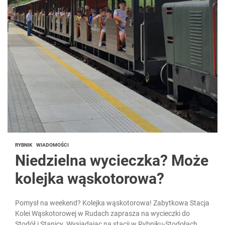
RYBNIK
WIADOMOŚCI
Niedzielna wycieczka? Może
kolejka wąskotorowa?
Pomysł na weekend? Kolejka wąskotorowa! Zabytkowa Stacja
Kolei Wąskotorowej w Rudach zaprasza na wycieczki do
Stodół i Stanicy. Wysiadając na stacji w Rybniku-Stodołach,