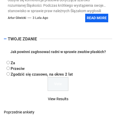
rozumianej Śląskości. Podczas krótkiego wystąpienia swoje
stanowisko w sprawie praw należnych Ślązakom wygłosili
Michał Gramatyka – Poseł na Sejm RP oraz Piotr Masłowski –
READ MORE
Artur Gliwicki
3 Lata Ago
Zastępca Prezydenta Miasta Rybnika.
TWOJE ZDANIE
Jak powinni zagłosować radni w sprawie zwałów płaskich?
Za
Przeciw
Zgodzić się czasowo, na okres 2 lat
View Results
Poprzednie ankiety