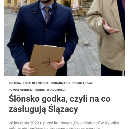
KULTURA
LOKALNE HISTORIE
ORGANIZACJE POZARZĄDOWE
POWIAT RYBNICKI
RYBNIK
WIADOMOŚCI
Ślōnsko godka, czyli na co
zasługują Ślązacy
26 kwietnia 2023 r. przed kultowym „Świerklańcem” w Rybniku
odbyła się konferencja prasowa dotycząca szeroko