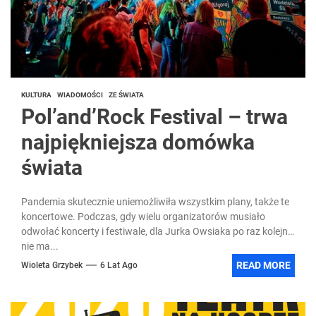
KULTURA
WIADOMOŚCI
ZE ŚWIATA
Pol’and’Rock Festival – trwa
najpiękniejsza domówka
świata
Pandemia skutecznie uniemożliwiła wszystkim plany, także te
koncertowe. Podczas, gdy wielu organizatorów musiało
odwołać koncerty i festiwale, dla Jurka Owsiaka po raz kolejny
nie ma...
READ MORE
Wioleta Grzybek
6 Lat Ago