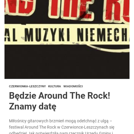
CZERWIONKA-LESZCZYNY
KULTURA
WIADOMOŚCI
Będzie Around The Rock!
Znamy datę
Miłośnicy gitarowych brzmień mogą odetchnąć z ulgą –
festiwal Around The Rock w Czerwionce-Leszczynach się
odbędzie! Jak potwierdziła nam rzecznik Urzędu Gminy i