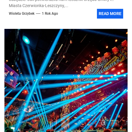
Miasta Czerwionka-Leszczyny,...
READ MORE
Wioleta Grzybek
1 Rok Ago