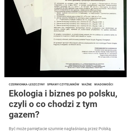
CZERWIONKA-LESZCZYNY
SPRAWY CZYTELNIKÓW
WAŻNE
WIADOMOŚCI
Ekologia i biznes po polsku,
czyli o co chodzi z tym
gazem?
Być może pamiętacie szumnie nagłaśnianą przez Polską