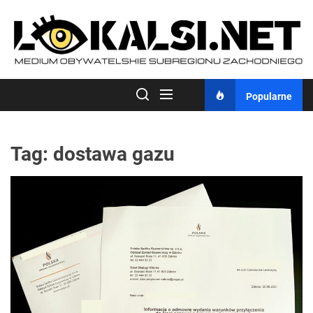
Skip
to
the
content
Popularne
Tag:
dostawa gazu