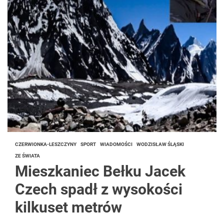
CZERWIONKA-LESZCZYNY
SPORT
WIADOMOŚCI
WODZISŁAW ŚLĄSKI
ZE ŚWIATA
Mieszkaniec Bełku Jacek
Czech spadł z wysokości
kilkuset metrów