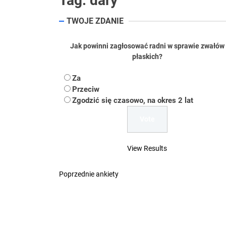
Tag:
dary
Koper – część 2.
TWOJE ZDANIE
Koper
Jak powinni zagłosować radni w sprawie zwałów
Uwaga Dębieńsko –
płaskich?
Ilu mieszkańców m
Za
Przeciw
Zgodzić się czasowo, na okres 2 lat
Dość komentowania
View Results
Poprzednie ankiety