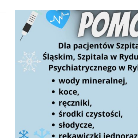
 woda nieprzydatna do spożycia!!!
a Rybnik?
 kolejnych afer w ochronie zdrowia — czas zacząć mówić o rozwiązan