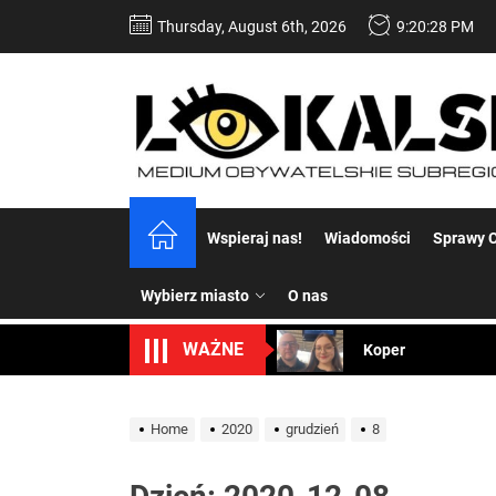
Skip
Thursday, August 6th, 2026
9:20:29 PM
to
the
content
Dość komentowania
Wspieraj nas!
Wiadomości
Sprawy C
Koper – część 2.
Wybierz miasto
O nas
Koper
WAŻNE
Uwaga Dębieńsko –
Ilu mieszkańców m
Home
2020
grudzień
8
Dość komentowania