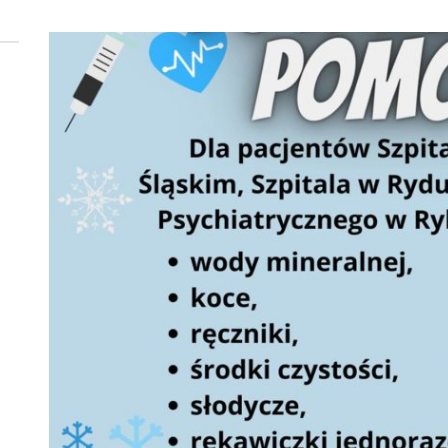
 woda nieprzydatna do spożycia!!!
a Rybnik?
 kolejnych afer w ochronie zdrowia — czas zacząć mówić o rozwiązan