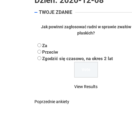
Dzień:
2020-12-08
Koper – część 2.
TWOJE ZDANIE
Koper
Jak powinni zagłosować radni w sprawie zwałów
Uwaga Dębieńsko –
płaskich?
Ilu mieszkańców m
Za
Przeciw
Dość komentowania
Zgodzić się czasowo, na okres 2 lat
View Results
Poprzednie ankiety