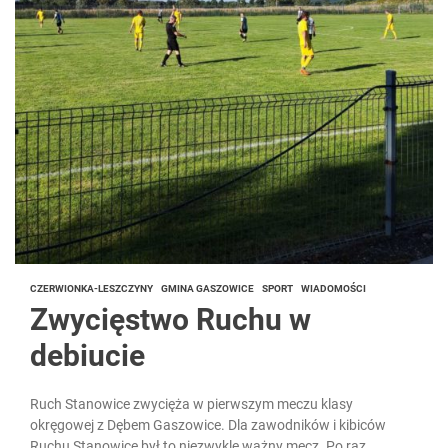
CZERWIONKA-LESZCZYNY
GMINA GASZOWICE
SPORT
WIADOMOŚCI
Zwycięstwo Ruchu w
debiucie
Ruch Stanowice zwycięża w pierwszym meczu klasy
okręgowej z Dębem Gaszowice. Dla zawodników i kibiców
Ruchu Stanowice był to niezwykle ważny mecz. Po raz