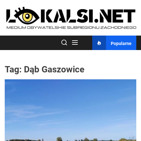
Skip
to
the
content
Popularne
Tag:
Dąb Gaszowice