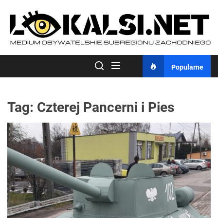
Skip
to
the
content
Popularne
Tag:
Czterej Pancerni i Pies