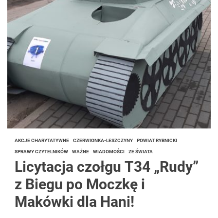
AKCJE CHARYTATYWNE
CZERWIONKA-LESZCZYNY
POWIAT RYBNICKI
SPRAWY CZYTELNIKÓW
WAŻNE
WIADOMOŚCI
ZE ŚWIATA
Licytacja czołgu T34 „Rudy”
z Biegu po Moczkę i
Makówki dla Hani!