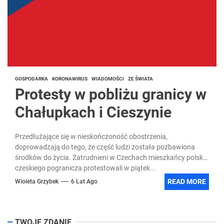
GOSPODARKA
KORONAWIRUS
WIADOMOŚCI
ZE ŚWIATA
Protesty w pobliżu granicy w
Chałupkach i Cieszynie
Przedłużające się w nieskończoność obostrzenia,
doprowadzają do tego, że część ludzi została pozbawiona
środków do życia. Zatrudnieni w Czechach mieszkańcy polsko-
czeskiego pogranicza protestowali w piątek...
READ MORE
Wioleta Grzybek
6 Lat Ago
TWOJE ZDANIE