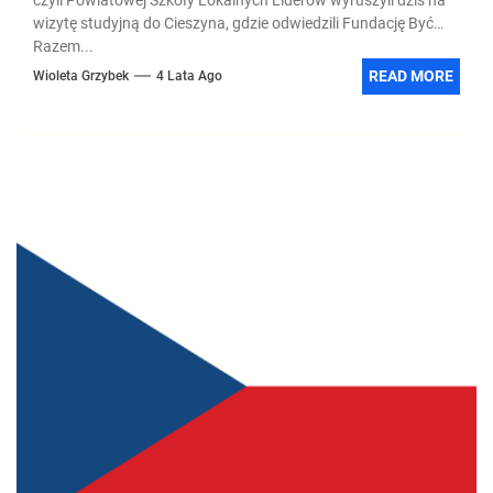
wizytę studyjną do Cieszyna, gdzie odwiedzili Fundację Być
Razem...
READ MORE
Wioleta Grzybek
4 Lata Ago