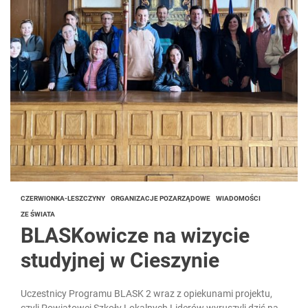
CZERWIONKA-LESZCZYNY
ORGANIZACJE POZARZĄDOWE
WIADOMOŚCI
ZE ŚWIATA
BLASKowicze na wizycie
studyjnej w Cieszynie
Uczestnicy Programu BLASK 2 wraz z opiekunami projektu,
czyli Powiatowej Szkoły Lokalnych Liderów wyruszyli dziś na