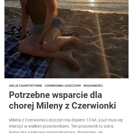
AKCJE CHARYTATYWNE
CZERWIONKA-LESZCZYNY
WIADOMOŚCI
Potrzebne wsparcie dla
chorej Mileny z Czerwionki
Milena z Czerwionki-Leszczyn ma dopiero 13 lat, a już musi się
mierzyć w wielkim przeciwnikiem. Ten przeciwnik to ostra
białaczka szpikowa priomiolicytowa. Pomóżmy Jej