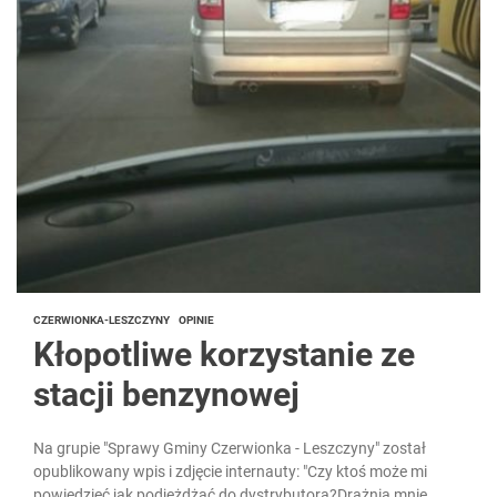
CZERWIONKA-LESZCZYNY
OPINIE
Kłopotliwe korzystanie ze
stacji benzynowej
Na grupie "Sprawy Gminy Czerwionka - Leszczyny" został
opublikowany wpis i zdjęcie internauty: "Czy ktoś może mi
powiedzieć jak podjeżdżać do dystrybutora?Drażnią mnie