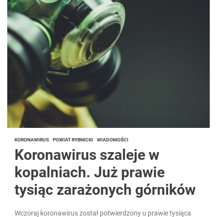
KORONAWIRUS
POWIAT RYBNICKI
WIADOMOŚCI
Koronawirus szaleje w
kopalniach. Już prawie
tysiąc zarażonych górników
Wczoraj koronawirus został potwierdzony u prawie tysiąca