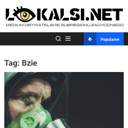
Skip
to
the
content
Popularne
Tag:
Bzie