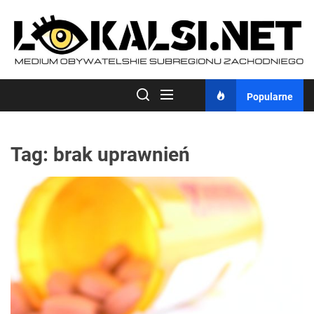
Skip
to
the
content
Popularne
Tag:
brak uprawnień