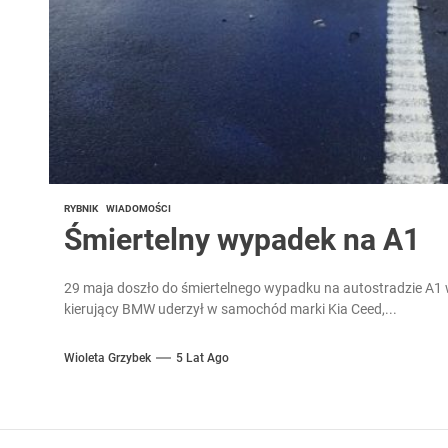
RYBNIK
WIADOMOŚCI
Śmiertelny wypadek na A1
29 maja doszło do śmiertelnego wypadku na autostradzie A1 w
kierujący BMW uderzył w samochód marki Kia Ceed,...
Wioleta Grzybek
5 Lat Ago