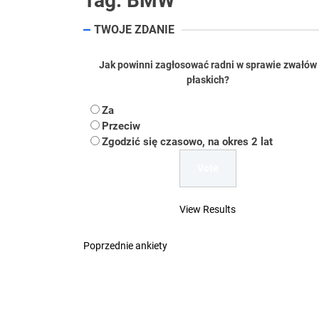
Tag:
BMW
Koper – część 2.
TWOJE ZDANIE
Koper
Jak powinni zagłosować radni w sprawie zwałów
płaskich?
Uwaga Dębieńsko –
Za
Ilu mieszkańców m
Przeciw
Zgodzić się czasowo, na okres 2 lat
Dość komentowania
View Results
Poprzednie ankiety