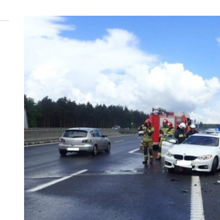
 woda nieprzydatna do spożycia!!!
a Rybnik?
 kolejnych afer w ochronie zdrowia — czas zacząć mówić o rozwiązan