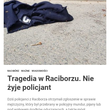
RACIBÓRZ
WAŻNE
WIADOMOŚCI
Tragedia w Raciborzu. Nie
żyje policjant
Dziś policjanci z Raciborza otrzymali zgłoszenie w sprawie
mężczyzny, który był przebrany w policyjny mundur, pijany lub
pod wpływem środków odurzających, a także mógł