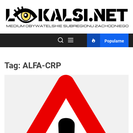
Skip
to
the
content
Popularne
Tag:
ALFA-CRP