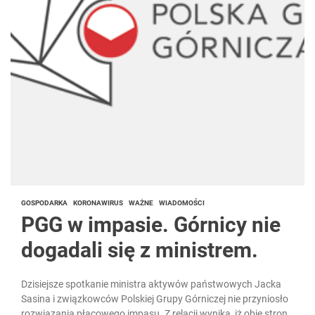
GOSPODARKA
KORONAWIRUS
WAŻNE
WIADOMOŚCI
PGG w impasie. Górnicy nie
dogadali się z ministrem.
Dzisiejsze spotkanie ministra aktywów państwowych Jacka
Sasina i związkowców Polskiej Grupy Górniczej nie przyniosło
rozwiązania płacowego impasu. Z relacji wynika, iż obie strony