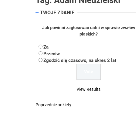
Tag:
Adam Niedzielski
Koper – część 2.
TWOJE ZDANIE
Koper
Jak powinni zagłosować radni w sprawie zwałów
płaskich?
Uwaga Dębieńsko –
Za
Ilu mieszkańców m
Przeciw
Zgodzić się czasowo, na okres 2 lat
Dość komentowania
View Results
Poprzednie ankiety