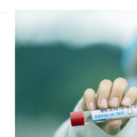
 woda nieprzydatna do spożycia!!!
a Rybnik?
 kolejnych afer w ochronie zdrowia — czas zacząć mówić o rozwiązan