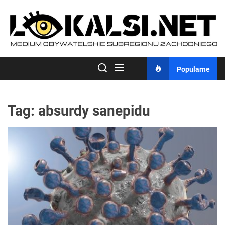
Skip
to
the
content
Popularne
Tag:
absurdy sanepidu