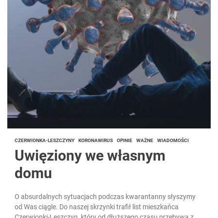
CZERWIONKA-LESZCZYNY
KORONAWIRUS
OPINIE
WAŻNE
WIADOMOŚCI
Uwięziony we własnym
domu
O absurdalnych sytuacjach podczas kwarantanny słyszymy
od Was ciągle. Do naszej skrzynki trafił list mieszkańca
Czerwionki-Leszczyn, który od dłuższego czasu przebywa z