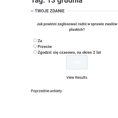
Tag:
13 grudnia
Koper – część 2.
TWOJE ZDANIE
Koper
Jak powinni zagłosować radni w sprawie zwałów
płaskich?
Uwaga Dębieńsko –
Za
Ilu mieszkańców m
Przeciw
Zgodzić się czasowo, na okres 2 lat
Dość komentowania
View Results
Poprzednie ankiety