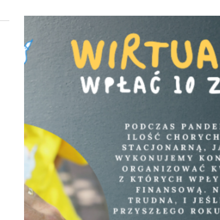
 woda nieprzydatna do spożycia!!!
a Rybnik?
 kolejnych afer w ochronie zdrowia — czas zacząć mówić o rozwiązan