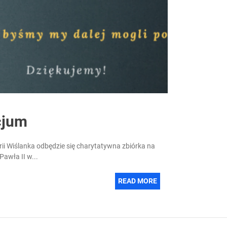
cjum
i Wiślanka odbędzie się charytatywna zbiórka na
awła II w...
READ MORE