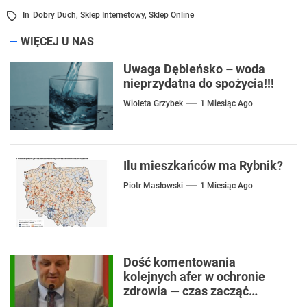
In
Dobry Duch
,
Sklep Internetowy
,
Sklep Online
WIĘCEJ U NAS
Uwaga Dębieńsko – woda
nieprzydatna do spożycia!!!
Wioleta Grzybek
1 Miesiąc Ago
Ilu mieszkańców ma Rybnik?
Piotr Masłowski
1 Miesiąc Ago
Dość komentowania
kolejnych afer w ochronie
zdrowia — czas zacząć
mówić o rozwiązaniach