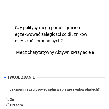
Nawigacja
Czy politycy mogą pomóc gminom
wpisu
egzekwować zaległości od dłużników
Previous
mieszkań komunalnych?
post:
Mecz charytatywny Aktywni&Przyjaciele
Ne
pos
TWOJE ZDANIE
Jak powinni zagłosować radni w sprawie zwałów płaskich?
Za
Przeciw