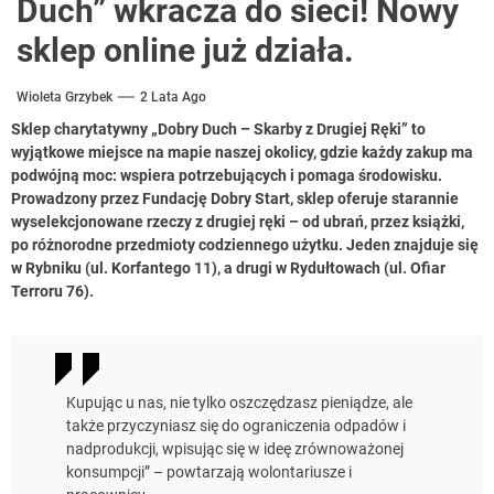
Duch” wkracza do sieci! Nowy
sklep online już działa.
Wioleta Grzybek
2 Lata Ago
Sklep charytatywny „Dobry Duch – Skarby z Drugiej Ręki” to
wyjątkowe miejsce na mapie naszej okolicy, gdzie każdy zakup ma
podwójną moc: wspiera potrzebujących i pomaga środowisku.
Prowadzony przez Fundację Dobry Start, sklep oferuje starannie
wyselekcjonowane rzeczy z drugiej ręki – od ubrań, przez książki,
po różnorodne przedmioty codziennego użytku. Jeden znajduje się
w Rybniku (ul. Korfantego 11), a drugi w Rydułtowach (ul. Ofiar
Terroru 76).
Kupując u nas, nie tylko oszczędzasz pieniądze, ale
także przyczyniasz się do ograniczenia odpadów i
nadprodukcji, wpisując się w ideę zrównoważonej
konsumpcji” – powtarzają wolontariusze i