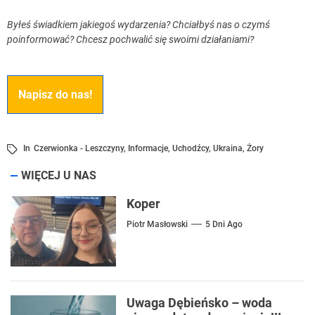
Byłeś świadkiem jakiegoś wydarzenia? Chciałbyś nas o czymś
poinformować? Chcesz pochwalić się swoimi działaniami?
Napisz do nas!
In
Czerwionka - Leszczyny
,
Informacje
,
Uchodźcy
,
Ukraina
,
Żory
WIĘCEJ U NAS
Koper
Piotr Masłowski
5 Dni Ago
Uwaga Dębieńsko – woda