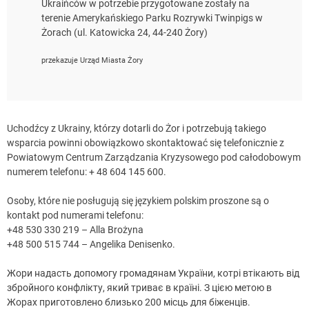
Ukraińców w potrzebie przygotowane zostały na
terenie Amerykańskiego Parku Rozrywki Twinpigs w
Żorach (ul. Katowicka 24, 44-240 Żory)
przekazuje Urząd Miasta Żory
Uchodźcy z Ukrainy, którzy dotarli do Żor i potrzebują takiego
wsparcia powinni obowiązkowo skontaktować się telefonicznie z
Powiatowym Centrum Zarządzania Kryzysowego pod całodobowym
numerem telefonu: + 48 604 145 600.
Osoby, które nie posługują się językiem polskim proszone są o
kontakt pod numerami telefonu:
+48 530 330 219 – Alla Brożyna
+48 500 515 744 – Angelika Denisenko.
Жори надасть допомогу громадянам України, котрі втікають від
збройного конфлікту, який триває в країні. З цією метою в
Жорах приготовлено близько 200 місць для біженців.