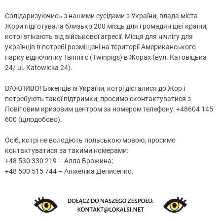
Солідаризуючись з нашими сусідами з України, влада міста
Жори підготувала близько 200 місць для громадян цієї країни,
котрі втікають від військової агресії. Місця для нічлігу для
українців в потребі розміщені на території Американського
парку відпочинку Твінпігс (Twinpigs) в Жорах (вул. Катовіцька
24/ ul. Katowicka 24).
ВАЖЛИВО! Біженців із України, котрі дісталися до Жор і
потребують такої підтримки, просимо сконтактуватися з
Повітовим кризовим центром за номером телефону: +48604 145
600 (цілодобово).
Осіб, котрі не володіють польською мовою, просимо
контактуватися за такими номерами:
+48 530 330 219 – Алла Брожина;
+48 500 515 744 – Анжеліка Денисенко.