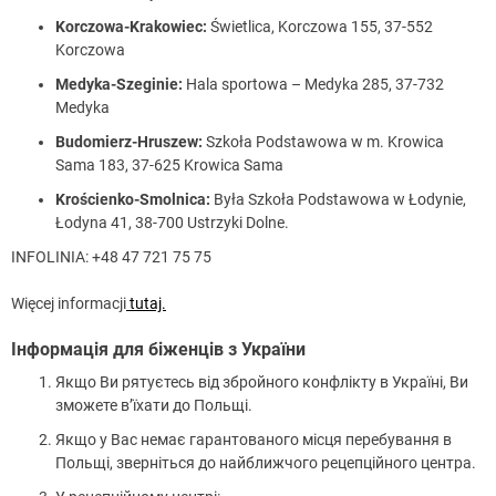
Korczowa-Krakowiec:
Świetlica, Korczowa 155, 37-552
Korczowa
Medyka-Szeginie:
Hala sportowa – Medyka 285, 37-732
Medyka
Budomierz-Hruszew:
Szkoła Podstawowa w m. Krowica
Sama 183, 37-625 Krowica Sama
Krościenko-Smolnica:
Była Szkoła Podstawowa w Łodynie,
Łodyna 41, 38-700 Ustrzyki Dolne.
INFOLINIA: +48 47 721 75 75
Więcej informacji
tutaj.
Інформація для біженців з України
Якщо Ви рятуєтесь від збройного конфлікту в Україні, Ви
зможете в’їхати до Польщі.
Якщо у Вас немає гарантованого місця перебування в
Польщі, зверніться до найближчого рецепційного центра.