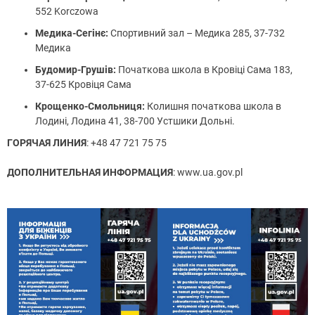
552 Korczowa
Медика-Сегінє:
Спортивний зал – Медика 285, 37-732
Медика
Будомир-Грушів:
Початкова школа в Кровіці Сама 183,
37-625 Кровіця Сама
Крощенко-Смольниця:
Колишня початкова школа в
Лодині, Лодина 41, 38-700 Устшики Дольні.
ГОРЯЧАЯ ЛИНИЯ
: +48 47 721 75 75
ДОПОЛНИТЕЛЬНАЯ ИНФОРМАЦИЯ
: www.ua.gov.pl