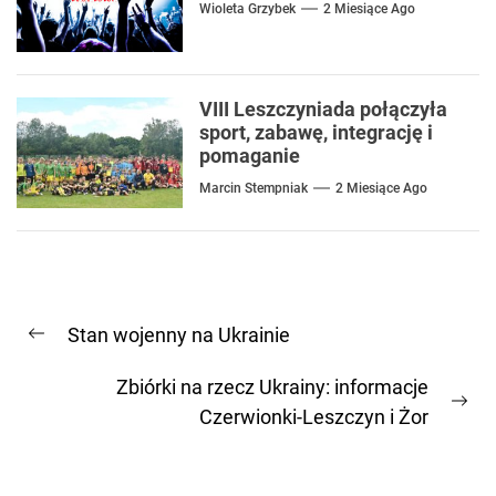
Wioleta Grzybek
2 Miesiące Ago
VIII Leszczyniada połączyła
sport, zabawę, integrację i
pomaganie
Marcin Stempniak
2 Miesiące Ago
Nawigacja
Stan wojenny na Ukrainie
wpisu
Previous
post:
Zbiórki na rzecz Ukrainy: informacje
Ne
Czerwionki-Leszczyn i Żor
pos