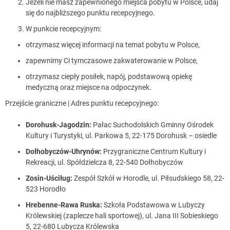
Jeżeli nie masz zapewnionego miejsca pobytu w Polsce, udaj
się do najbliższego punktu recepcyjnego.
W punkcie recepcyjnym:
otrzymasz więcej informacji na temat pobytu w Polsce,
zapewnimy Ci tymczasowe zakwaterowanie w Polsce,
otrzymasz ciepły posiłek, napój, podstawową opiekę
medyczną oraz miejsce na odpoczynek.
Przejście graniczne | Adres punktu recepcyjnego:
Dorohusk-Jagodzin:
Pałac Suchodolskich Gminny Ośrodek
Kultury i Turystyki, ul. Parkowa 5, 22-175 Dorohusk – osiedle
Dołhobyczów-Uhrynów:
Przygraniczne Centrum Kultury i
Rekreacji, ul. Spółdzielcza 8, 22-540 Dołhobyczów
Zosin-Uściług:
Zespół Szkół w Horodle, ul. Piłsudskiego 58, 22-
523 Horodło
Hrebenne-Rawa Ruska:
Szkoła Podstawowa w Lubyczy
Królewskiej (zaplecze hali sportowej), ul. Jana III Sobieskiego
5, 22-680 Lubycza Królewska