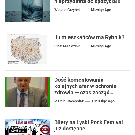
nieprzydatna do spożycia!!!
Wioleta Grzybek
1 Miesiąc Ago
Ilu mieszkańców ma Rybnik?
Piotr Masłowski
1 Miesiąc Ago
Dość komentowania
kolejnych afer w ochronie
zdrowia — czas zacząć
mówić o rozwiązaniach
Marcin Stempniak
1 Miesiąc Ago
Bilety na Lyski Rock Festival
już dostępne!