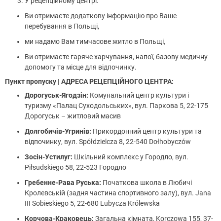
У рецепційному центрі:
Ви отримаєте додаткову інформацію про Ваше
перебування в Польщі,
ми надамо Вам тимчасове житло в Польщі,
Ви отримаєте гаряче харчування, напої, базову медичну
допомогу та місце для відпочинку.
Пункт пропуску | АДРЕСА РЕЦЕПЦІЙНОГО ЦЕНТРА:
Дорогуськ-Ягодзін:
Комунальний центр культури і
туризму «Палац Суходольських», вул. Паркова 5, 22-175
Дорогуськ – житловий масив
Долгобичів-Угринів:
Прикордонний центр культури та
відпочинку, вул. Spółdzielcza 8, 22-540 Dołhobyczów
Зосін-Устилуг:
Шкільний комплекс у Городло, вул.
Piłsudskiego 58, 22-523 Городло
Гребенне-Рава Руська:
Початкова школа в Любичі
Кролевській (задня частина спортивного залу), вул. Jana
III Sobieskiego 5, 22-680 Lubycza Królewska
Корчова-Краковець:
Загальна кімната, Korczowa 155, 37-