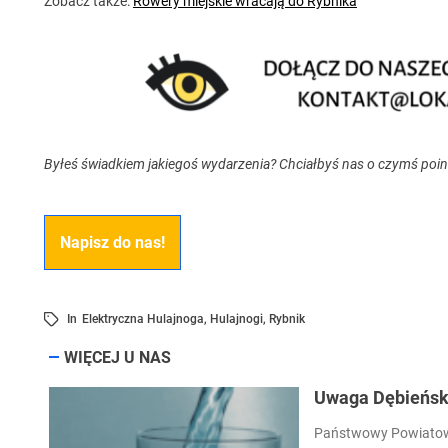
Zobacz także:
Rowery miejskie wracają do Rybnika
Byłeś świadkiem jakiegoś wydarzenia? Chciałbyś nas o czymś poi
Napisz do nas!
In
Elektryczna Hulajnoga
,
Hulajnogi
,
Rybnik
WIĘCEJ U NAS
Uwaga Dębieńsko
Państwowy Powiatowy