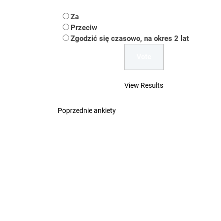
Uwaga Dębieńsko –
Za
Ilu mieszkańców m
Przeciw
Zgodzić się czasowo, na okres 2 lat
Dość komentowania
View Results
Poprzednie ankiety