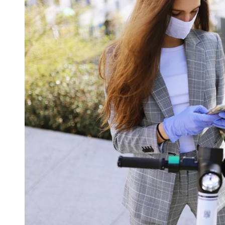
 woda nieprzydatna do spożycia!!!
a Rybnik?
 kolejnych afer w ochronie zdrowia — czas zacząć mówić o rozwiązan