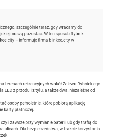
licznego, szczególnie teraz, gdy wracamy do
jskiej muszą pozostać. W ten sposób Rybnik
kee.city – informuje firma blinkee.city w
 na terenach rekreacyjnych wokół Zalewu Rybnickiego.
 LED z przodu i z tyłu, a także dwa, niezależne od
ać osoby pełnoletnie, które pobiorą aplikację
e karty płatniczej.
, czyli zawsze przy wymianie baterii lub gdy trafią do
a ulicach. Dla bezpieczeństwa, w trakcie korzystania
czek.