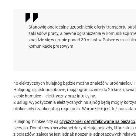
Stanowią one idealne uzupełnienie oferty transportu pub
zakładów pracy, a pewne ograniczenia w komunikacji mie
znajdzie się w grupie ponad 30 miast w Polsce w sieci blin
komunikacie prasowym
40 elektrycznych hulajnóg będzie można znaleźć w Śródmieściu i
Hulajnogi są jednoosobowe, mają ograniczenie do 25 km/h, światła
siebie hamulce – elektryczny oraz intuicyjny.
Z usługi wypożyczenia elektrycznych hulajnóg będą mogły korzyst
blinkee.city i zaakceptują regulamin. Warunkiem jest też posiadani
Hulajnogi blinkee.city są
czyszczone i dezynfekowane na bieżąco
serwisu. Dodatkowo serwisanci dezynfekują pojazdy, które stoją n
z pojazdów, zalecane jest jednak noszenie jednorazowych rękawi