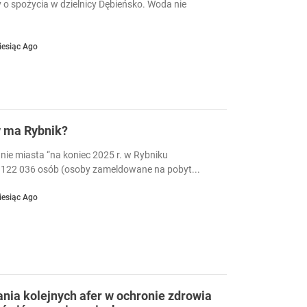
 o spożycia w dzielnicy Dębieńsko. Woda nie
iesiąc Ago
w ma Rybnik?
nie miasta “na koniec 2025 r. w Rybniku
122 036 osób (osoby zameldowane na pobyt...
iesiąc Ago
ia kolejnych afer w ochronie zdrowia