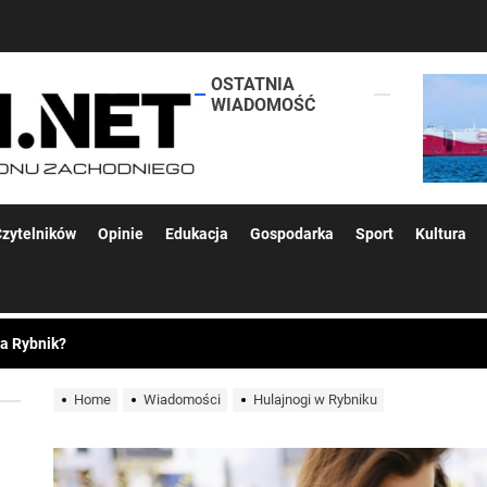
OSTATNIA
lokalsi.net
 kolejnych afer w ochronie zdrowia — czas zacząć mówić o rozwiązan
WIADOMOŚĆ
zytelników
Opinie
Edukacja
Gospodarka
Sport
Kultura
 woda nieprzydatna do spożycia!!!
a Rybnik?
 kolejnych afer w ochronie zdrowia — czas zacząć mówić o rozwiązan
Home
Wiadomości
Hulajnogi w Rybniku