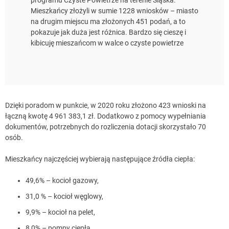
programu Czyste Powietrze na terenie Śląska.
Mieszkańcy złożyli w sumie 1228 wniosków – miasto
na drugim miejscu ma złożonych 451 podań, a to
pokazuje jak duża jest różnica. Bardzo się cieszę i
kibicuję mieszańcom w walce o czyste powietrze
Dzięki poradom w punkcie, w 2020 roku złożono 423 wnioski na
łączną kwotę 4 961 383,1 zł. Dodatkowo z pomocy wypełniania
dokumentów, potrzebnych do rozliczenia dotacji skorzystało 70
osób.
Mieszkańcy najczęściej wybierają następujące źródła ciepła:
49,6% – kocioł gazowy,
31,0 % – kocioł węglowy,
9,9% – kocioł na pelet,
8,0% – pompy ciepła,