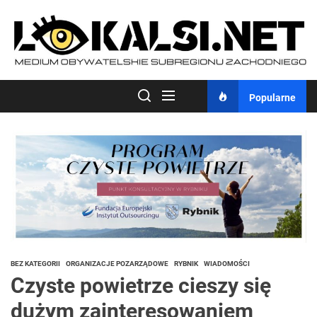
Skip
to
the
content
Popularne
BEZ KATEGORII
ORGANIZACJE POZARZĄDOWE
RYBNIK
WIADOMOŚCI
Czyste powietrze cieszy się
dużym zainteresowaniem