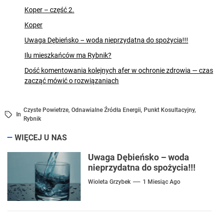
Koper – część 2.
Koper
Uwaga Dębieńsko – woda nieprzydatna do spożycia!!!
Ilu mieszkańców ma Rybnik?
Dość komentowania kolejnych afer w ochronie zdrowia — czas
zacząć mówić o rozwiązaniach
Czyste Powietrze
,
Odnawialne Źródła Energii
,
Punkt Kosultacyjny
,
In
Rybnik
WIĘCEJ U NAS
Uwaga Dębieńsko – woda
nieprzydatna do spożycia!!!
Wioleta Grzybek
1 Miesiąc Ago