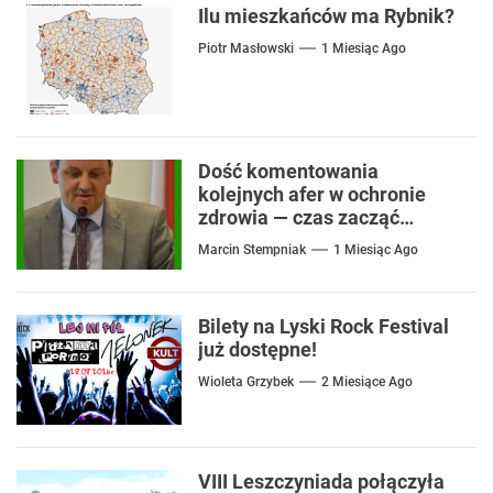
Ilu mieszkańców ma Rybnik?
Piotr Masłowski
1 Miesiąc Ago
Dość komentowania
kolejnych afer w ochronie
zdrowia — czas zacząć
mówić o rozwiązaniach
Marcin Stempniak
1 Miesiąc Ago
Bilety na Lyski Rock Festival
już dostępne!
Wioleta Grzybek
2 Miesiące Ago
VIII Leszczyniada połączyła