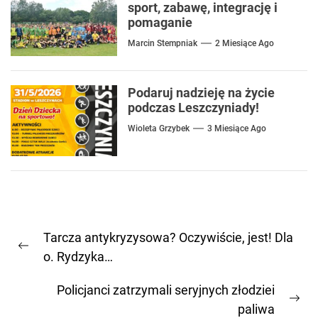
sport, zabawę, integrację i
pomaganie
Marcin Stempniak
2 Miesiące Ago
Podaruj nadzieję na życie
podczas Leszczyniady!
Wioleta Grzybek
3 Miesiące Ago
Nawigacja
Tarcza antykryzysowa? Oczywiście, jest! Dla
wpisu
Previous
o. Rydzyka…
post:
Policjanci zatrzymali seryjnych złodziei
Ne
paliwa