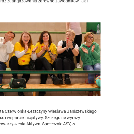
i oraz zaangażowania zarówno zawodników, jak i
sta Czerwionka-Leszczyny Wiesława Janiszewskiego
ć i wsparcie inicjatywy. Szczególne wyrazy
towarzyszenia Aktywni Społecznie ASY, za