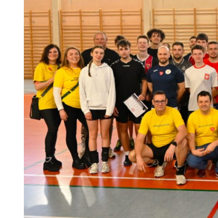
 woda nieprzydatna do spożycia!!!
a Rybnik?
 kolejnych afer w ochronie zdrowia — czas zacząć mówić o rozwiązan