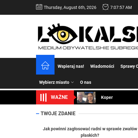
Skip
Thursday, August 6th, 2026
7:07:59 AM
to
the
content
Dość komentowania
Wspieraj nas!
Wiadomości
Sprawy C
Koper – część 2.
Wybierz miasto
O nas
Koper
WAŻNE
Uwaga Dębieńsko –
Ilu mieszkańców m
TWOJE ZDANIE
Dość komentowania
Jak powinni zagłosować radni w sprawie zwałów
płaskich?