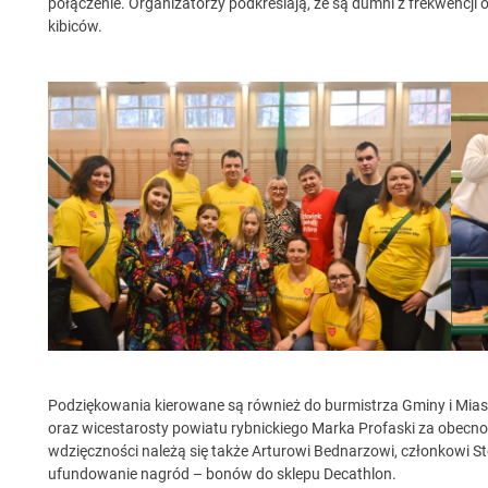
połączenie. Organizatorzy podkreślają, że są dumni z frekwencj
kibiców.
Podziękowania kierowane są również do burmistrza Gminy i Mia
oraz wicestarosty powiatu rybnickiego Marka Profaski za obecnoś
wdzięczności należą się także Arturowi Bednarzowi, członkowi S
ufundowanie nagród – bonów do sklepu Decathlon.