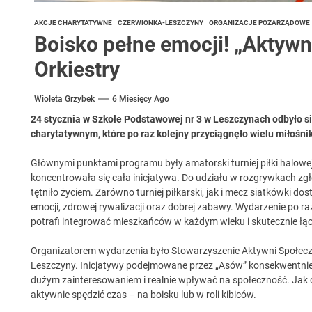
AKCJE CHARYTATYWNE
CZERWIONKA-LESZCZYNY
ORGANIZACJE POZARZĄDOWE
Boisko pełne emocji! „Aktywni
Orkiestry
Wioleta Grzybek
6 Miesięcy Ago
24 stycznia w Szkole Podstawowej nr 3 w Leszczynach odbyło s
charytatywnym, które po raz kolejny przyciągnęło wielu miłośnik
Głównymi punktami programu były amatorski turniej piłki halowe
koncentrowała się cała inicjatywa. Do udziału w rozgrywkach zgłos
tętniło życiem. Zarówno turniej piłkarski, jak i mecz siatkówki d
emocji, zdrowej rywalizacji oraz dobrej zabawy. Wydarzenie po r
potrafi integrować mieszkańców w każdym wieku i skutecznie ł
Organizatorem wydarzenia było Stowarzyszenie Aktywni Społeczn
Leszczyny. Inicjatywy podejmowane przez „Asów” konsekwentnie 
dużym zainteresowaniem i realnie wpływać na społeczność. Jak co 
aktywnie spędzić czas – na boisku lub w roli kibiców.