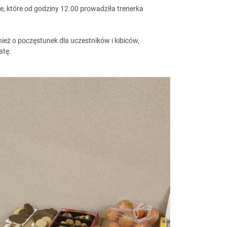
 które od godziny 12.00 prowadziła trenerka
eż o poczęstunek dla uczestników i kibiców,
atę.