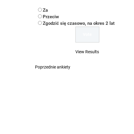
Koper – część 2.
Za
Koper
Przeciw
Zgodzić się czasowo, na okres 2 lat
Uwaga Dębieńsko –
Ilu mieszkańców m
View Results
Dość komentowania
Poprzednie ankiety