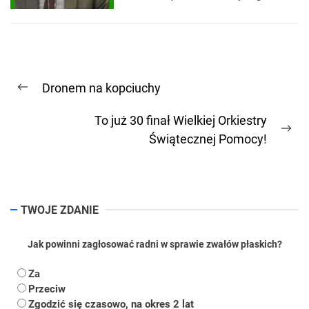
Nawigacja
Dronem na kopciuchy
wpisu
Previous
post:
To już 30 finał Wielkiej Orkiestry
Ne
Świątecznej Pomocy!
pos
TWOJE ZDANIE
Jak powinni zagłosować radni w sprawie zwałów płaskich?
Za
Przeciw
Zgodzić się czasowo, na okres 2 lat