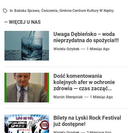
In
Babska Sprawa
,
Ćwiczenia
,
Gminne Centrum Kultury W Nędzy
WIĘCEJ U NAS
Uwaga Dębieńsko – woda
nieprzydatna do spożycia!!!
Wioleta Grzybek
1 Miesiąc Ago
Dość komentowania
kolejnych afer w ochronie
zdrowia — czas zacząć
mówić o rozwiązaniach
Marcin Stempniak
1 Miesiąc Ago
Bilety na Lyski Rock Festival
już dostępne!
Wioleta Grzybek
2 Miesiące Ago