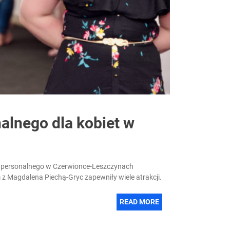
alnego dla kobiet w
gu personalnego w Czerwionce-Leszczynach
(dzielnica Czuchów). Właścicielka studia, Edyta Woryna razem z Magdalena Piechą-Gryc zapewniły wiele atrakcji.
READ MORE