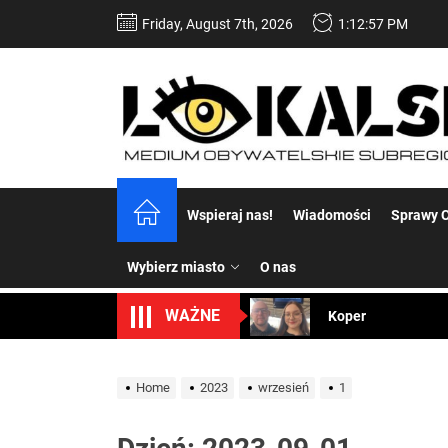
Skip
Friday, August 7th, 2026
1:12:57 PM
to
the
content
Dość komentowania
Wspieraj nas!
Wiadomości
Sprawy C
Koper – część 2.
Wybierz miasto
O nas
Koper
WAŻNE
Uwaga Dębieńsko –
Home
2023
wrzesień
1
Ilu mieszkańców m
Dość komentowania