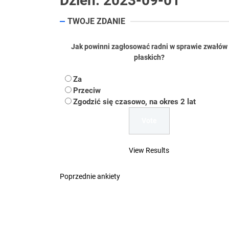
Dzień:
2023-09-01
Koper – część 2.
TWOJE ZDANIE
Koper
Jak powinni zagłosować radni w sprawie zwałów
płaskich?
Uwaga Dębieńsko –
Za
Ilu mieszkańców m
Przeciw
Zgodzić się czasowo, na okres 2 lat
Dość komentowania
View Results
Poprzednie ankiety