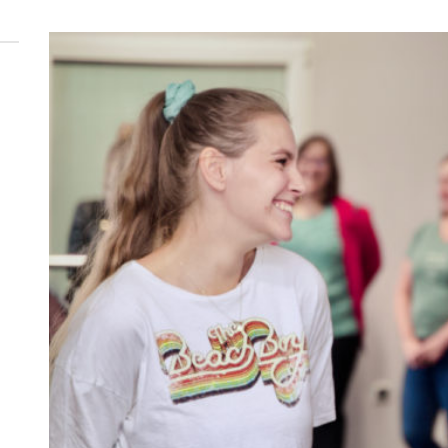
 woda nieprzydatna do spożycia!!!
a Rybnik?
 kolejnych afer w ochronie zdrowia — czas zacząć mówić o rozwiązan