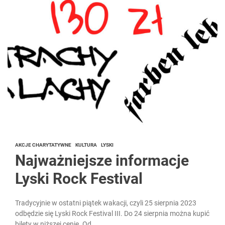
AKCJE CHARYTATYWNE
KULTURA
LYSKI
Najważniejsze informacje
Lyski Rock Festival
Tradycyjnie w ostatni piątek wakacji, czyli 25 sierpnia 2023
odbędzie się Lyski Rock Festival III. Do 24 sierpnia można kupić
bilety w niższej cenie. Od...