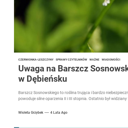
CZERWIONKA-LESZCZYNY
SPRAWY CZYTELNIKÓW
WAŻNE
WIADOMOŚCI
Uwaga na Barszcz Sosnowski
w Dębieńsku
Barszcz Sosnowskiego to roślina trująca i bardzo niebezpieczn
powoduje silne oparzenia II i III stopnia. Ostatnio był widziany 
Wioleta Grzybek
4 Lata Ago