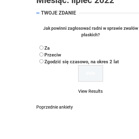
Miesiąc:
lipiec 2022
Koper – część 2.
TWOJE ZDANIE
Koper
Jak powinni zagłosować radni w sprawie zwałów
Uwaga Dębieńsko –
płaskich?
Ilu mieszkańców m
Za
Przeciw
Dość komentowania
Zgodzić się czasowo, na okres 2 lat
View Results
Poprzednie ankiety