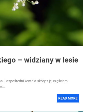
ego – widziany w lesie
a. Bezpośredni kontakt skóry z jej częściami
w...
READ MORE