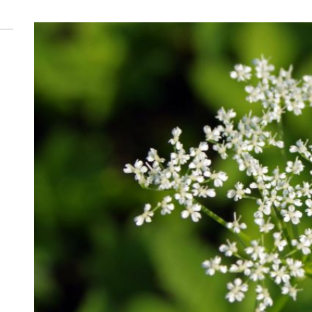
 woda nieprzydatna do spożycia!!!
a Rybnik?
 kolejnych afer w ochronie zdrowia — czas zacząć mówić o rozwiązan