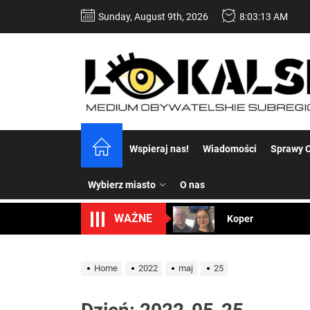
Skip
Sunday, August 9th, 2026
8:03:13 AM
to
the
content
Dość komentowania
Wspieraj nas!
Wiadomości
Sprawy C
Koper – część 2.
Wybierz miasto
O nas
Koper
WAŻNE
Uwaga Dębieńsko –
Home
2022
maj
25
Ilu mieszkańców m
Dość komentowania