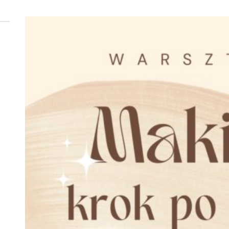
 woda nieprzydatna do spożycia!!!
a Rybnik?
 kolejnych afer w ochronie zdrowia — czas zacząć mówić o rozwiązan