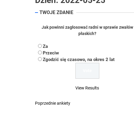
Dzień:
2022-05-25
Koper – część 2.
TWOJE ZDANIE
Koper
Jak powinni zagłosować radni w sprawie zwałów
płaskich?
Uwaga Dębieńsko –
Za
Ilu mieszkańców m
Przeciw
Zgodzić się czasowo, na okres 2 lat
Dość komentowania
View Results
Poprzednie ankiety