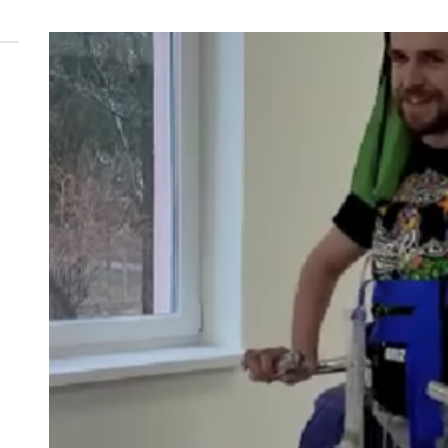
 woda nieprzydatna do spożycia!!!
a Rybnik?
 kolejnych afer w ochronie zdrowia — czas zacząć mówić o rozwiązan