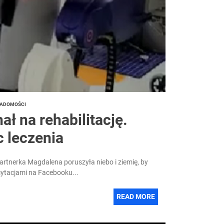
ADOMOŚCI
ł na rehabilitację.
c leczenia
artnerka Magdalena poruszyła niebo i ziemię, by
cytacjami na Facebooku...
READ MORE