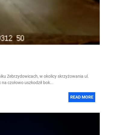
niku Zebrzydowicach, w okolicy skrzyżowania ul.
na czołowo uszkodził bok...
READ MORE