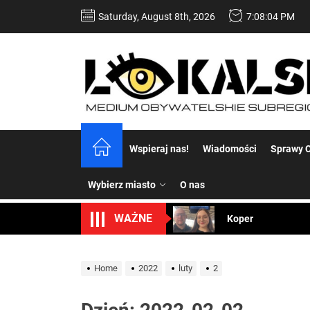
Skip
Saturday, August 8th, 2026
7:08:05 PM
to
the
content
Dość komentowania
Wspieraj nas!
Wiadomości
Sprawy C
Koper – część 2.
Wybierz miasto
O nas
Koper
WAŻNE
Uwaga Dębieńsko –
Ilu mieszkańców m
Home
2022
luty
2
Dość komentowania