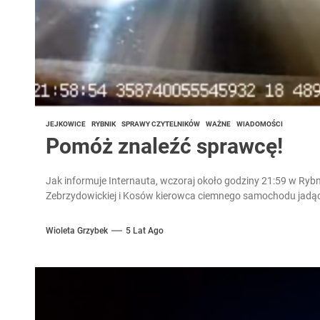
JEJKOWICE
RYBNIK
SPRAWY CZYTELNIKÓW
WAŻNE
WIADOMOŚCI
Pomóż znaleźć sprawcę!
Jak informuje Internauta, wczoraj około godziny 21:59 w Ryb
Zebrzydowickiej i Kosów kierowca ciemnego samochodu jadąc 
Wioleta Grzybek
5 Lat Ago