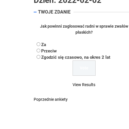
Dzień:
2022-02-02
Koper – część 2.
TWOJE ZDANIE
Koper
Jak powinni zagłosować radni w sprawie zwałów
Uwaga Dębieńsko –
płaskich?
Ilu mieszkańców m
Za
Przeciw
Dość komentowania
Zgodzić się czasowo, na okres 2 lat
View Results
Poprzednie ankiety