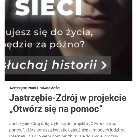
JASTRZĘBIE-ZDRÓJ
WIADOMOŚCI
Jastrzębie-Zdrój w projekcie
„Otwórz się na pomoc”
Jastrzębie-Zdrój dołączyło się do projektu „Otwórz się na
pomoc”, który porusza kwestie uzależnienia młodych ludzi od
Internetu. Czy 12-letni Dominik zbliży się do swojej rodziny,...