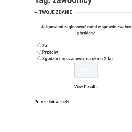
Tag:
zawodnicy
Koper – część 2.
TWOJE ZDANIE
Koper
Jak powinni zagłosować radni w sprawie zwałów
płaskich?
Uwaga Dębieńsko –
Za
Ilu mieszkańców m
Przeciw
Zgodzić się czasowo, na okres 2 lat
Dość komentowania
View Results
Poprzednie ankiety