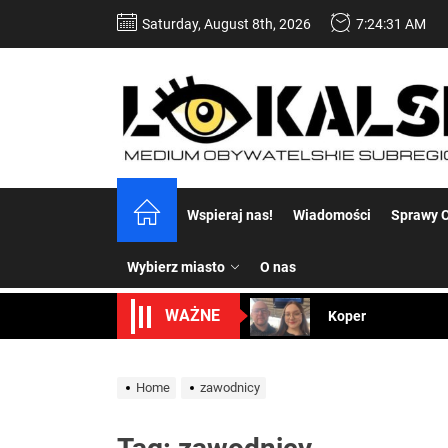
Skip
Saturday, August 8th, 2026
7:24:31 AM
to
the
content
Dość komentowania
Wspieraj nas!
Wiadomości
Sprawy C
Koper – część 2.
Wybierz miasto
O nas
Koper
WAŻNE
Uwaga Dębieńsko –
Ilu mieszkańców m
Home
zawodnicy
Dość komentowania