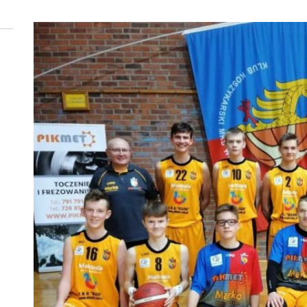
 woda nieprzydatna do spożycia!!!
a Rybnik?
 kolejnych afer w ochronie zdrowia — czas zacząć mówić o rozwiązan