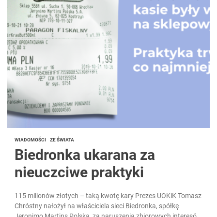
WIADOMOŚCI
ZE ŚWIATA
Biedronka ukarana za
nieuczciwe praktyki
115 milionów złotych – taką kwotę kary Prezes UOKiK Tomasz
Chróstny nałożył na właściciela sieci Biedronka, spółkę
Jeronimo Martins Polska, za naruszenia zbiorowych interesów