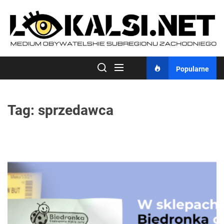
Skip
to
the
content
Popularne
Tag:
sprzedawca