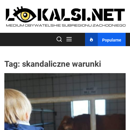
Skip
to
the
content
Popularne
Tag:
skandaliczne warunki