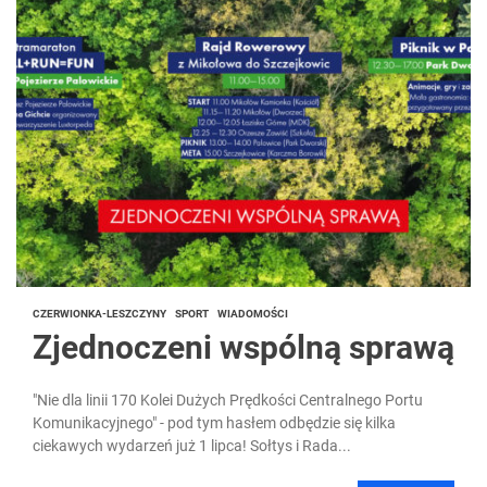
CZERWIONKA-LESZCZYNY
SPORT
WIADOMOŚCI
Zjednoczeni wspólną sprawą
"Nie dla linii 170 Kolei Dużych Prędkości Centralnego Portu
Komunikacyjnego" - pod tym hasłem odbędzie się kilka
ciekawych wydarzeń już 1 lipca! Sołtys i Rada...