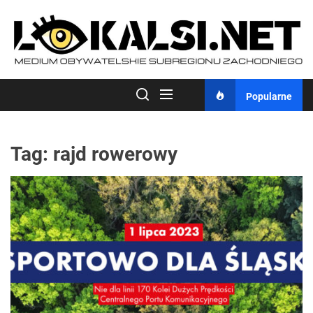
Skip
to
the
content
Popularne
Tag:
rajd rowerowy