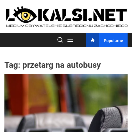
Skip
to
the
content
Popularne
Tag:
przetarg na autobusy