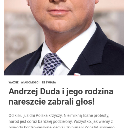
WAŻNE
WIADOMOŚCI
ZE ŚWIATA
Andrzej Duda i jego rodzina
nareszcie zabrali głos!
Od kilku już dni Polska krzyczy. Nie milkną liczne protesty,
naród jest coraz bardziej podzielony. Wszystko, jak wiemy z
powodu kontrowersyjnej decyzji Trybunały Konstytucyjnego,