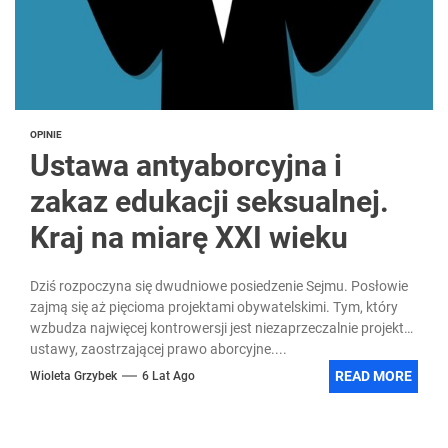
OPINIE
Ustawa antyaborcyjna i
zakaz edukacji seksualnej.
Kraj na miarę XXI wieku
Dziś rozpoczyna się dwudniowe posiedzenie Sejmu. Posłowie
zajmą się aż pięcioma projektami obywatelskimi. Tym, który
wzbudza najwięcej kontrowersji jest niezaprzeczalnie projekt
ustawy, zaostrzającej prawo aborcyjne....
READ MORE
Wioleta Grzybek
6 Lat Ago