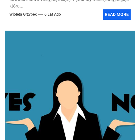
która...
READ MORE
Wioleta Grzybek
6 Lat Ago