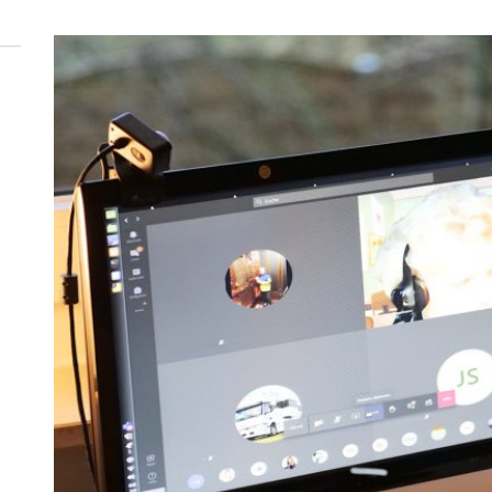
 woda nieprzydatna do spożycia!!!
a Rybnik?
 kolejnych afer w ochronie zdrowia — czas zacząć mówić o rozwiązan