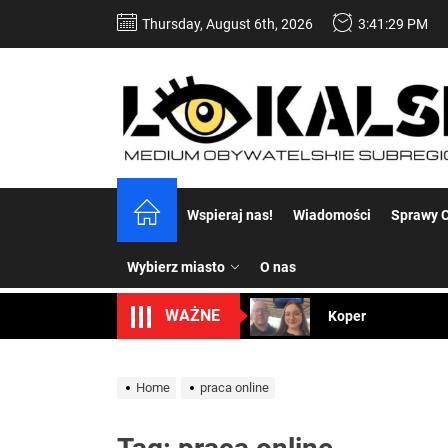
Skip
Thursday, August 6th, 2026
3:41:29 PM
to
the
content
Dość komentowania
Wspieraj nas!
Wiadomości
Sprawy C
Koper – część 2.
Wybierz miasto
O nas
Koper
WAŻNE
Uwaga Dębieńsko –
Ilu mieszkańców m
Home
praca online
Dość komentowania