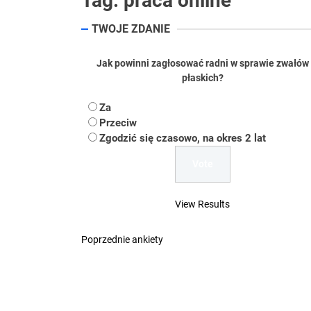
Tag:
praca online
Koper – część 2.
TWOJE ZDANIE
Koper
Jak powinni zagłosować radni w sprawie zwałów
płaskich?
Uwaga Dębieńsko –
Za
Ilu mieszkańców m
Przeciw
Zgodzić się czasowo, na okres 2 lat
Dość komentowania
View Results
Poprzednie ankiety