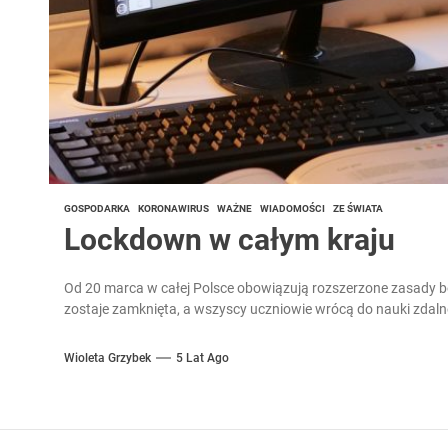
GOSPODARKA
KORONAWIRUS
WAŻNE
WIADOMOŚCI
ZE ŚWIATA
Lockdown w całym kraju
Od 20 marca w całej Polsce obowiązują rozszerzone zasady b
zostaje zamknięta, a wszyscy uczniowie wrócą do nauki zdalne
Wioleta Grzybek
5 Lat Ago