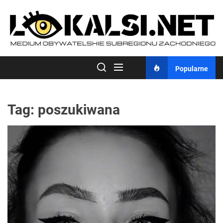
Skip
to
the
content
Popularne
Tag:
poszukiwana