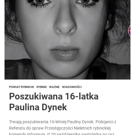
POWIAT RYBNICKI
RYBNIK
WAŻNE
WIADOMOŚCI
Poszukiwana 16-latka
Paulina Dynek
Trwają poszukiwania 16-letniej Pauliny Dynek. Policjanci z
Referatu do spraw Przestępczości Nieletnich rybnickiej
komendy informują, iż 20 października nastolatka po raz