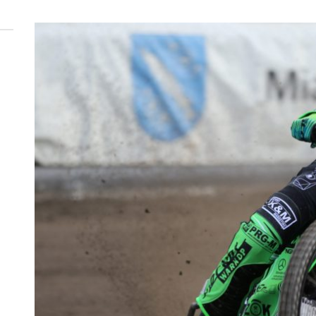
 woda nieprzydatna do spożycia!!!
a Rybnik?
 kolejnych afer w ochronie zdrowia — czas zacząć mówić o rozwiązan