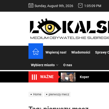
Skip
Sunday, August 9th, 2026
1:05:09 PM
to
the
content
Dość komentowania
Wspieraj nas!
Wiadomości
Sprawy C
Koper – część 2.
Wybierz miasto
O nas
Koper
WAŻNE
Uwaga Dębieńsko –
Ilu mieszkańców m
Home
pierwszy mecz
Dość komentowania