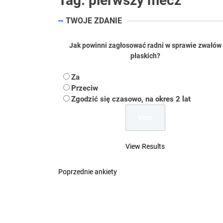
Tag:
pierwszy mecz
Koper – część 2.
TWOJE ZDANIE
Koper
Jak powinni zagłosować radni w sprawie zwałów
płaskich?
Uwaga Dębieńsko –
Za
Ilu mieszkańców m
Przeciw
Zgodzić się czasowo, na okres 2 lat
Dość komentowania
View Results
Poprzednie ankiety