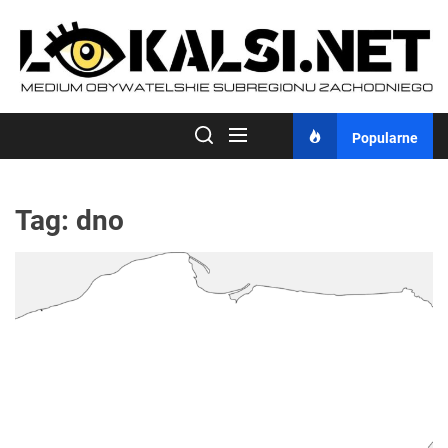
Skip
to
the
content
Popularne
Tag:
dno